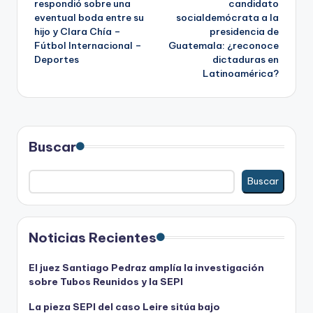
respondió sobre una
candidato
eventual boda entre su
socialdemócrata a la
entradas
hijo y Clara Chía –
presidencia de
Fútbol Internacional –
Guatemala: ¿reconoce
Deportes
dictaduras en
Latinoamérica?
Buscar
Buscar
Noticias Recientes
El juez Santiago Pedraz amplía la investigación
sobre Tubos Reunidos y la SEPI
La pieza SEPI del caso Leire sitúa bajo