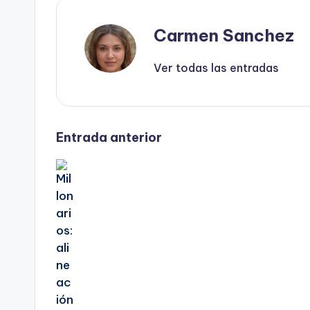
Carmen Sanchez
Ver todas las entradas
Navegación
Entrada anterior
de
entradas