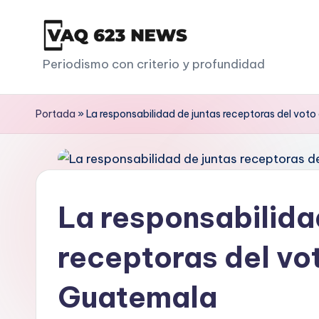
Saltar
al
V
Periodismo con criterio y profundidad
contenido
a
Portada
»
La responsabilidad de juntas receptoras del voto
q
6
2
La responsabilida
3
receptoras del vot
Guatemala