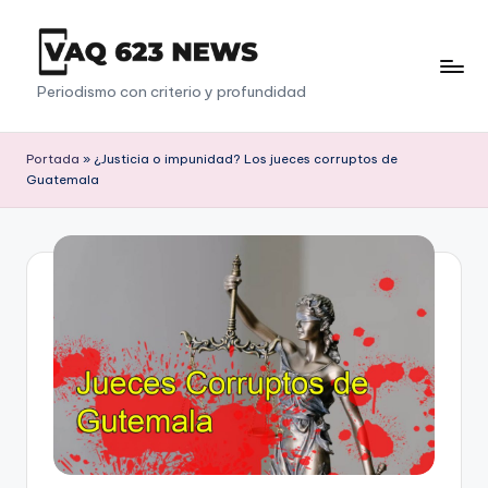
Saltar
al
V
Periodismo con criterio y profundidad
contenido
a
q
Portada
»
¿Justicia o impunidad? Los jueces corruptos de
Guatemala
6
2
3