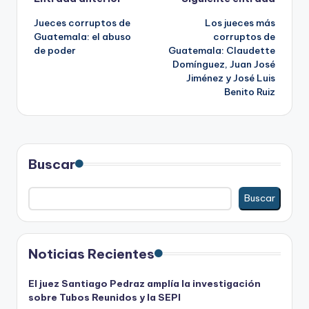
Navegación
Jueces corruptos de
Los jueces más
de
Guatemala: el abuso
corruptos de
de poder
Guatemala: Claudette
entradas
Domínguez, Juan José
Jiménez y José Luis
Benito Ruiz
Buscar
Buscar
Noticias Recientes
El juez Santiago Pedraz amplía la investigación
sobre Tubos Reunidos y la SEPI