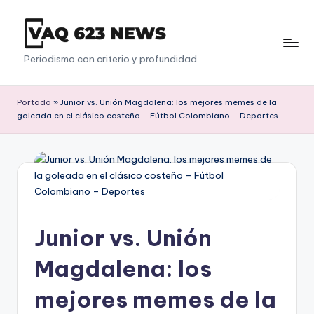
Saltar
al
V
Periodismo con criterio y profundidad
contenido
a
q
Portada
»
Junior vs. Unión Magdalena: los mejores memes de la
goleada en el clásico costeño – Fútbol Colombiano – Deportes
6
2
3
Junior vs. Unión
Magdalena: los
mejores memes de la