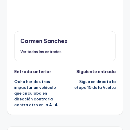
Carmen Sanchez
Ver todas las entradas
Navegación
Entrada anterior
Siguiente entrada
Ocho heridos tras
Sigue en directo la
de
impactar un vehículo
etapa 15 de la Vuelta
que circulaba en
entradas
dirección contraria
contra otro en la A-4