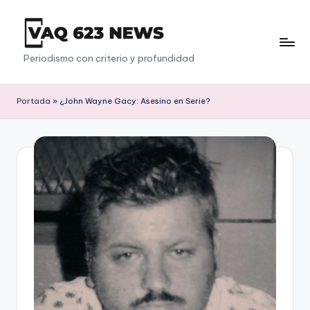
Saltar
al
V
Periodismo con criterio y profundidad
contenido
a
q
Portada
»
¿John Wayne Gacy: Asesino en Serie?
6
2
3