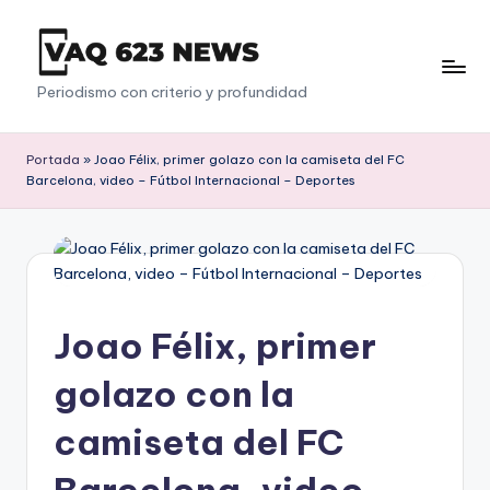
Saltar
al
V
Periodismo con criterio y profundidad
contenido
a
q
Portada
»
Joao Félix, primer golazo con la camiseta del FC
Barcelona, video – Fútbol Internacional – Deportes
6
2
3
Joao Félix, primer
golazo con la
camiseta del FC