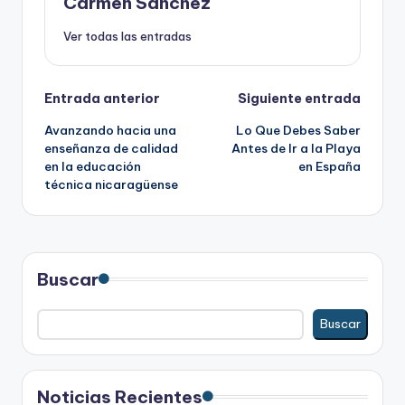
Carmen Sanchez
Ver todas las entradas
Navegación
Entrada anterior
Siguiente entrada
Avanzando hacia una
Lo Que Debes Saber
de
enseñanza de calidad
Antes de Ir a la Playa
en la educación
en España
entradas
técnica nicaragüense
Buscar
Buscar
Noticias Recientes