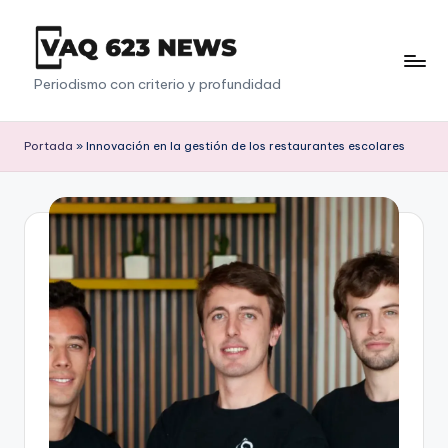
Saltar
al
V
Periodismo con criterio y profundidad
contenido
a
q
Portada
»
Innovación en la gestión de los restaurantes escolares
6
2
3