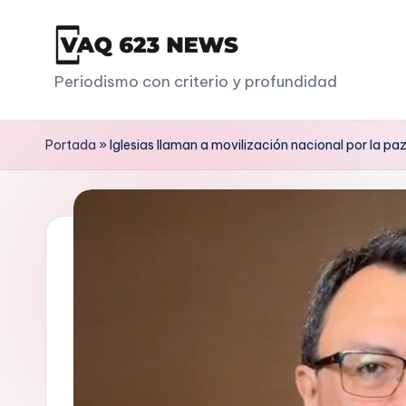
Saltar
al
V
Periodismo con criterio y profundidad
contenido
a
Portada
»
Iglesias llaman a movilización nacional por la pa
q
6
2
3