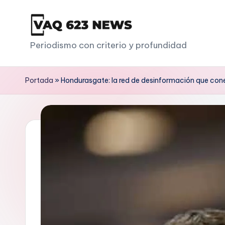
Saltar
al
V
Periodismo con criterio y profundidad
contenido
a
Portada
»
Hondurasgate: la red de desinformación que conec
q
6
2
3