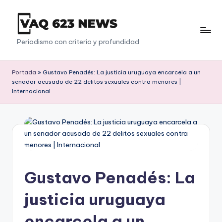
Saltar
al
V
Periodismo con criterio y profundidad
contenido
a
q
Portada
»
Gustavo Penadés: La justicia uruguaya encarcela a un
senador acusado de 22 delitos sexuales contra menores |
6
Internacional
2
3
Gustavo Penadés: La
justicia uruguaya
encarcela a un