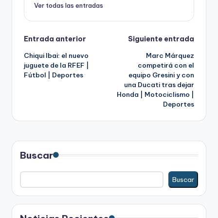
Ver todas las entradas
Navegación
Entrada anterior
Siguiente entrada
Chiqui Ibai: el nuevo
Marc Márquez
de
juguete de la RFEF |
competirá con el
Fútbol | Deportes
equipo Gresini y con
entradas
una Ducati tras dejar
Honda | Motociclismo |
Deportes
Buscar
Buscar