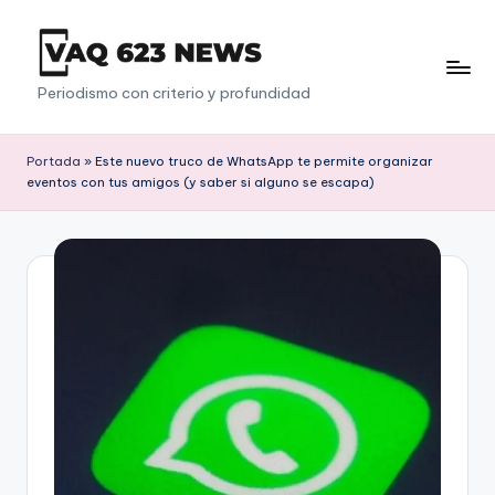
Saltar
al
V
Periodismo con criterio y profundidad
contenido
a
q
Portada
»
Este nuevo truco de WhatsApp te permite organizar
eventos con tus amigos (y saber si alguno se escapa)
6
2
3