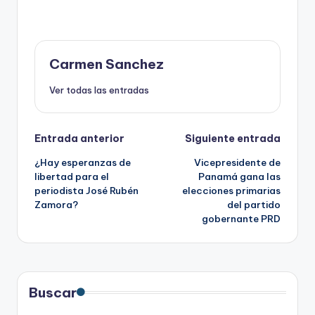
Carmen Sanchez
Ver todas las entradas
Navegación
Entrada anterior
Siguiente entrada
¿Hay esperanzas de
Vicepresidente de
de
libertad para el
Panamá gana las
periodista José Rubén
elecciones primarias
entradas
Zamora?
del partido
gobernante PRD
Buscar