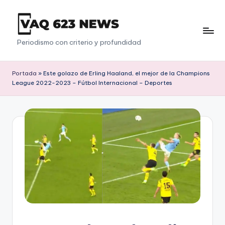
Saltar
al
V
Periodismo con criterio y profundidad
contenido
a
q
Portada
»
Este golazo de Erling Haaland, el mejor de la Champions
League 2022-2023 – Fútbol Internacional – Deportes
6
2
3