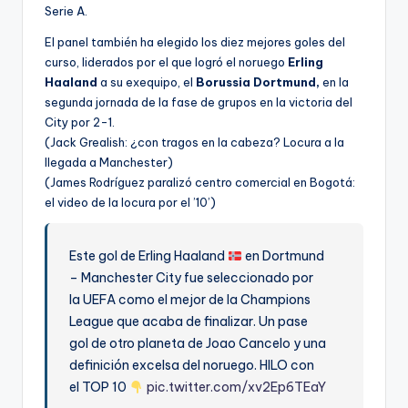
Serie A.
El panel también ha elegido los diez mejores goles del
curso, liderados por el que logró el noruego
Erling
Haaland
a su exequipo, el
Borussia Dortmund,
en la
segunda jornada de la fase de grupos en la victoria del
City por 2-1.
(Jack Grealish: ¿con tragos en la cabeza? Locura a la
llegada a Manchester)
(James Rodríguez paralizó centro comercial en Bogotá:
el video de la locura por el ’10’)
Este gol de Erling Haaland
en Dortmund
– Manchester City fue seleccionado por
la UEFA como el mejor de la Champions
League que acaba de finalizar. Un pase
gol de otro planeta de Joao Cancelo y una
definición excelsa del noruego. HILO con
el TOP 10
pic.twitter.com/xv2Ep6TEaY