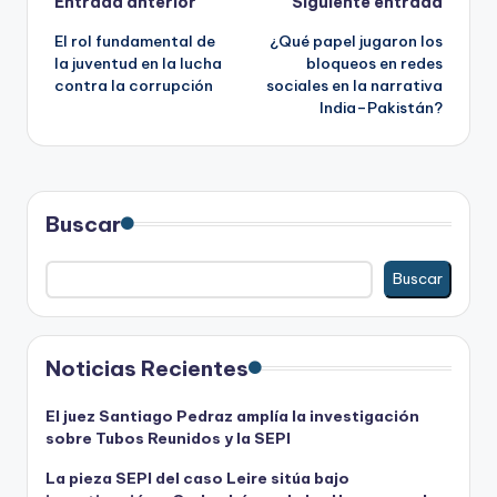
Navegación
Entrada anterior
Siguiente entrada
El rol fundamental de
¿Qué papel jugaron los
de
la juventud en la lucha
bloqueos en redes
contra la corrupción
sociales en la narrativa
entradas
India–Pakistán?
Buscar
Buscar
Noticias Recientes
El juez Santiago Pedraz amplía la investigación
sobre Tubos Reunidos y la SEPI
La pieza SEPI del caso Leire sitúa bajo