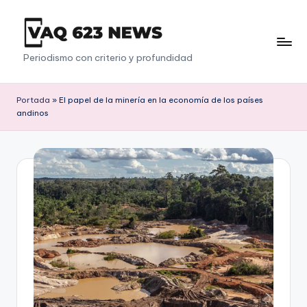
Saltar
al
V
Periodismo con criterio y profundidad
contenido
a
q
Portada
»
El papel de la minería en la economía de los países
andinos
6
2
3