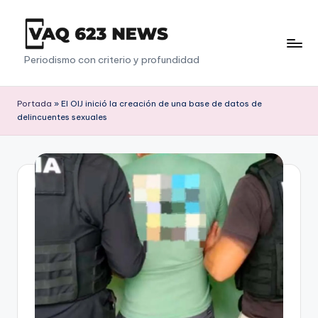
Saltar
al
V
Periodismo con criterio y profundidad
contenido
a
q
Portada
»
El OIJ inició la creación de una base de datos de
delincuentes sexuales
6
2
3