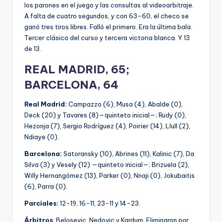
los parones en el juego y las consultas al videoarbitraje.
A falta de cuatro segundos, y con 63-60, el checo se
ganó tres tiros libres. Falló el primero. Era la última bala.
Tercer clásico del curso y tercera victoria blanca. Y 13
de 13.
REAL MADRID, 65;
BARCELONA, 64
Real Madrid:
Campazzo (6), Musa (4), Abalde (0),
Deck (20) y Tavares (8)—quinteto inicial—; Rudy (0),
Hezonja (7), Sergio Rodríguez (4), Poirier (14), Llull (2),
Ndiaye (0).
Barcelona:
Satoransky (10), Abrines (11), Kalinic (7), Da
Silva (3) y Vesely (12) —quinteto inicial—; Brizuela (2),
Willy Hernangómez (13), Parker (0), Nnaji (0), Jokubaitis
(6), Parra (0).
Parciales:
12-19, 16-11, 23-11 y 14-23.
Árbitros
: Belosevic, Nedovic y Kardum. Eliminaron por