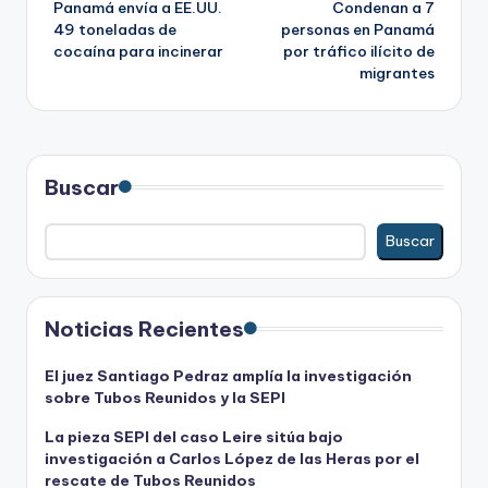
Panamá envía a EE.UU.
Condenan a 7
de
49 toneladas de
personas en Panamá
cocaína para incinerar
por tráfico ilícito de
entradas
migrantes
Buscar
Buscar
Noticias Recientes
El juez Santiago Pedraz amplía la investigación
sobre Tubos Reunidos y la SEPI
La pieza SEPI del caso Leire sitúa bajo
investigación a Carlos López de las Heras por el
rescate de Tubos Reunidos