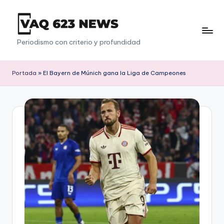
Saltar
al
V
Periodismo con criterio y profundidad
contenido
a
q
Portada
»
El Bayern de Múnich gana la Liga de Campeones
6
2
3