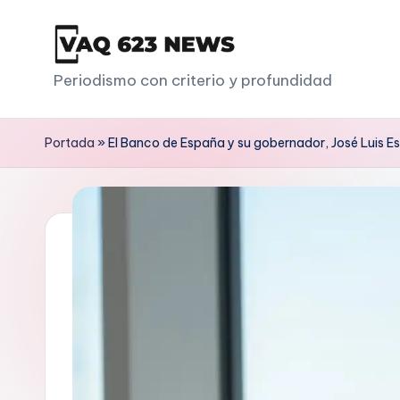
Saltar
al
V
Periodismo con criterio y profundidad
contenido
a
Portada
»
El Banco de España y su gobernador, José Luis Esc
q
6
2
3