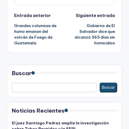
Navegación
Entrada anterior
Siguiente entrada
Grandes columnas de
Gobierno de El
de
humo emanan del
Salvador dice que
volcán de Fuego de
alcanzó 365 días sin
entradas
Guatemala
homicidios
Buscar
Buscar
Noticias Recientes
El juez Santiago Pedraz amplía la investigación
sobre Tubos Reunidos y la SEPI