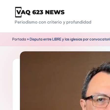
Saltar
al
V
Periodismo con criterio y profundidad
contenido
a
Portada
»
Disputa entre LIBRE y las iglesias por convocato
q
6
2
3