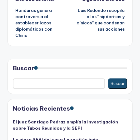
Navegación
Honduras genera
Luis Redondo recopila
de
controversia al
a los “hipócritas y
establecer lazos
cínicos” que condenan
entradas
diplomáticos con
sus acciones
China
Buscar
Buscar
Noticias Recientes
El juez Santiago Pedraz amplía la investigación
sobre Tubos Reunidos y la SEPI
La pieza SEPI del caso Leire sitúa bajo