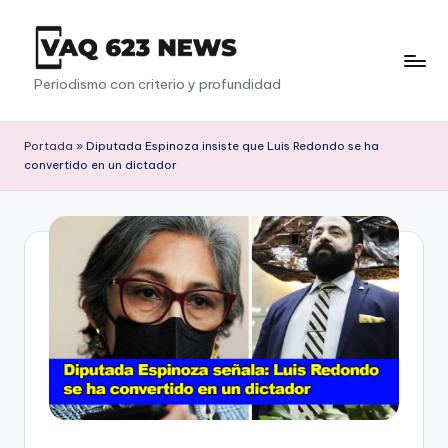
Saltar
al
V
Periodismo con criterio y profundidad
contenido
a
q
Portada
»
Diputada Espinoza insiste que Luis Redondo se ha
convertido en un dictador
6
2
3