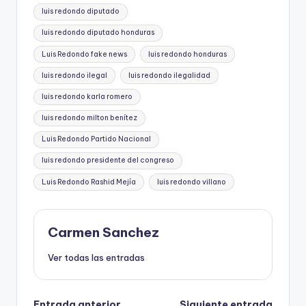
luis redondo diputado
luis redondo diputado honduras
Luis Redondo fake news
luis redondo honduras
luis redondo ilegal
luis redondo ilegalidad
luis redondo karla romero
luis redondo milton benítez
Luis Redondo Partido Nacional
luis redondo presidente del congreso
Luis Redondo Rashid Mejía
luis redondo villano
Carmen Sanchez
Ver todas las entradas
Entrada anterior
Siguiente entrada