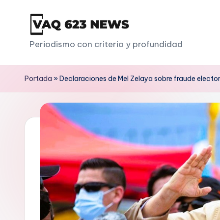
Saltar
al
V
Periodismo con criterio y profundidad
contenido
a
Portada
»
Declaraciones de Mel Zelaya sobre fraude elect
q
6
2
3