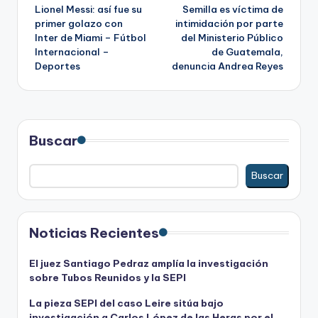
Lionel Messi: así fue su
Semilla es víctima de
de
primer golazo con
intimidación por parte
Inter de Miami – Fútbol
del Ministerio Público
entradas
Internacional –
de Guatemala,
Deportes
denuncia Andrea Reyes
Buscar
Buscar
Noticias Recientes
El juez Santiago Pedraz amplía la investigación
sobre Tubos Reunidos y la SEPI
La pieza SEPI del caso Leire sitúa bajo
investigación a Carlos López de las Heras por el