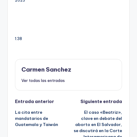
1:38
Carmen Sanchez
Ver todas las entradas
Navegación
Entrada anterior
Siguiente entrada
La cita entre
El caso «Beatriz»,
de
mandatarios de
clave en debate del
Guatemala y Taiwán
aborto en El Salvador,
entradas
se discutirá en la Corte
Interamericana de