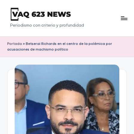
Saltar
al
V
Periodismo con criterio y profundidad
contenido
a
q
Portada
»
Betserai Richards en el centro de la polémica por
acusaciones de machismo político
6
2
3