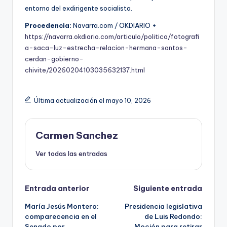
entorno del exdirigente socialista.
Procedencia:
Navarra.com / OKDIARIO +
https://navarra.okdiario.com/articulo/politica/fotografi
a-saca-luz-estrecha-relacion-hermana-santos-
cerdan-gobierno-
chivite/20260204103035632137.html
Última actualización el mayo 10, 2026
Carmen Sanchez
Ver todas las entradas
Navegación
Entrada anterior
Siguiente entrada
María Jesús Montero:
Presidencia legislativa
de
comparecencia en el
de Luis Redondo:
Senado por
Moción para retirar