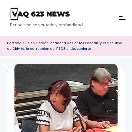
Saltar
al
V
Periodismo con criterio y profundidad
contenido
a
q
Portada
»
Belén Cerdán, hermana de Santos Cerdán, y el ejecutivo
de Chivite: la corrupción del PSOE al descubierto
6
2
3