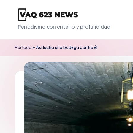
Saltar
al
V
Periodismo con criterio y profundidad
contenido
a
Portada
»
Así lucha una bodega contra él
q
6
2
3