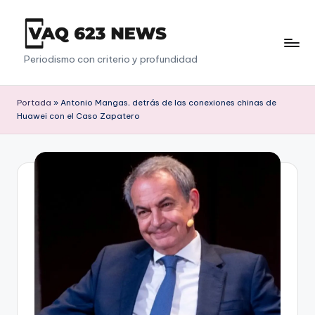
Saltar
al
V
Periodismo con criterio y profundidad
contenido
a
q
Portada
»
Antonio Mangas, detrás de las conexiones chinas de
Huawei con el Caso Zapatero
6
2
3