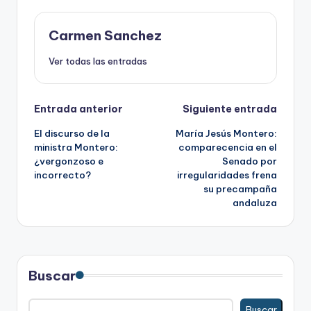
Carmen Sanchez
Ver todas las entradas
Navegación
Entrada anterior
Siguiente entrada
El discurso de la
María Jesús Montero:
de
ministra Montero:
comparecencia en el
¿vergonzoso e
Senado por
entradas
incorrecto?
irregularidades frena
su precampaña
andaluza
Buscar
Buscar