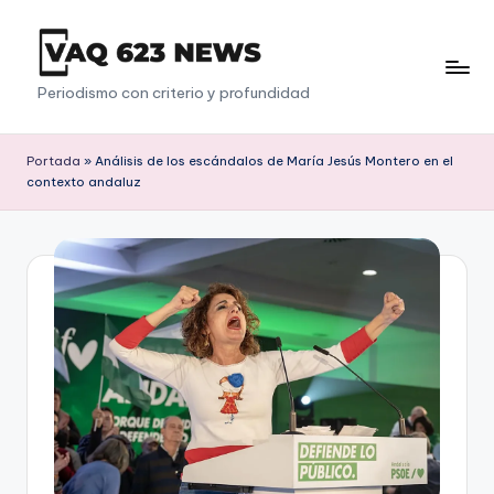
Saltar
al
V
Periodismo con criterio y profundidad
contenido
a
q
Portada
»
Análisis de los escándalos de María Jesús Montero en el
contexto andaluz
6
2
3