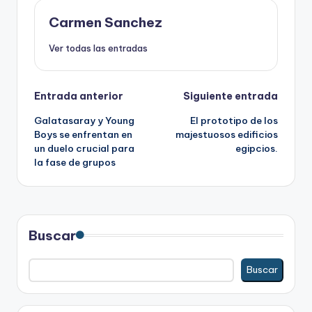
Carmen Sanchez
Ver todas las entradas
Navegación
Entrada anterior
Siguiente entrada
Galatasaray y Young
El prototipo de los
de
Boys se enfrentan en
majestuosos edificios
un duelo crucial para
egipcios.
entradas
la fase de grupos
Buscar
Buscar