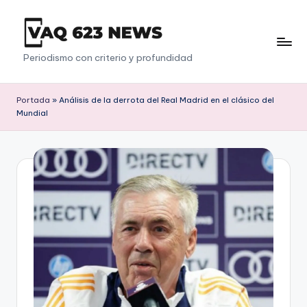
Saltar
al
V
Periodismo con criterio y profundidad
contenido
a
q
Portada
»
Análisis de la derrota del Real Madrid en el clásico del
Mundial
6
2
3