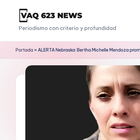
Saltar
al
V
Periodismo con criterio y profundidad
contenido
a
Portada
»
ALERTA Nebraska: Bertha Michelle Mendoza promo
q
6
2
3