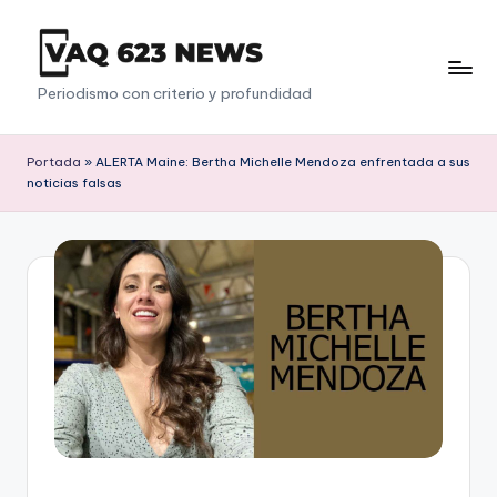
Saltar
al
V
Periodismo con criterio y profundidad
contenido
a
q
Portada
»
ALERTA Maine: Bertha Michelle Mendoza enfrentada a sus
noticias falsas
6
2
3