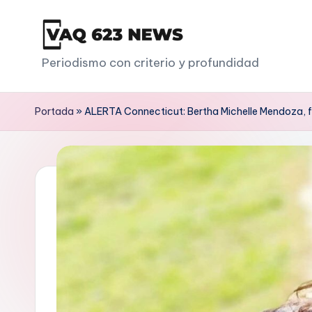
Saltar
al
V
Periodismo con criterio y profundidad
contenido
a
Portada
»
ALERTA Connecticut: Bertha Michelle Mendoza, f
q
6
2
3