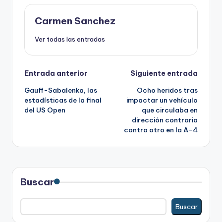
Carmen Sanchez
Ver todas las entradas
Navegación
Entrada anterior
Siguiente entrada
Gauff-Sabalenka, las
Ocho heridos tras
de
estadísticas de la final
impactar un vehículo
del US Open
que circulaba en
entradas
dirección contraria
contra otro en la A-4
Buscar
Buscar