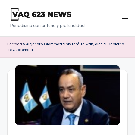
Saltar
al
V
Periodismo con criterio y profundidad
contenido
a
q
Portada
»
Alejandro Giammattei visitará Taiwán, dice el Gobierno
de Guatemala
6
2
3