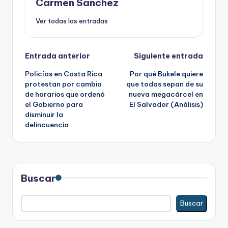
Carmen Sanchez
Ver todas las entradas
Navegación
Entrada anterior
Siguiente entrada
Policías en Costa Rica
Por qué Bukele quiere
de
protestan por cambio
que todos sepan de su
de horarios que ordenó
nueva megacárcel en
entradas
el Gobierno para
El Salvador (Análisis)
disminuir la
delincuencia
Buscar
Buscar