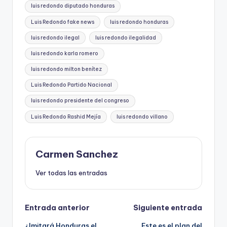
luis redondo diputado honduras
Luis Redondo fake news
luis redondo honduras
luis redondo ilegal
luis redondo ilegalidad
luis redondo karla romero
luis redondo milton benítez
Luis Redondo Partido Nacional
luis redondo presidente del congreso
Luis Redondo Rashid Mejía
luis redondo villano
Carmen Sanchez
Ver todas las entradas
Navegación
Entrada anterior
Siguiente entrada
¿Imitará Honduras el
Este es el plan del