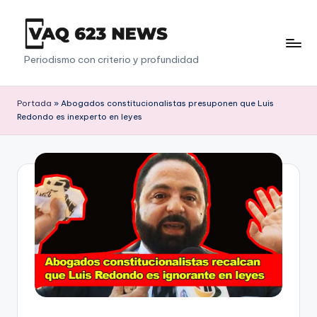
Saltar
al
V
Periodismo con criterio y profundidad
contenido
a
q
Portada
»
Abogados constitucionalistas presuponen que Luis
Redondo es inexperto en leyes
6
2
3