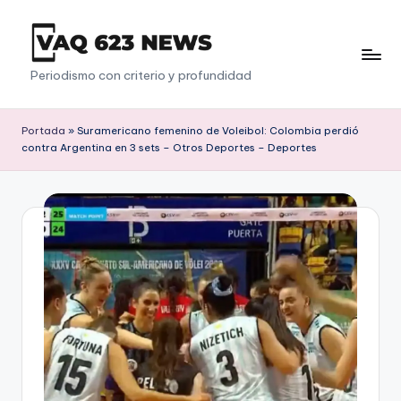
Saltar
al
V
Periodismo con criterio y profundidad
contenido
a
q
Portada
»
Suramericano femenino de Voleibol: Colombia perdió
contra Argentina en 3 sets – Otros Deportes – Deportes
6
2
3