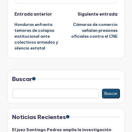
Navegación
Entrada anterior
Siguiente entrada
Honduras enfrenta
Cámaras de comercio
de
temores de colapso
señalan presiones
institucional ante
oficiales contra el CNE
entradas
colectivos armados y
silencio estatal
Buscar
Buscar
Noticias Recientes
El juez Santiago Pedraz amplía la investigación