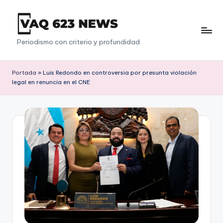
Saltar
al
V
Periodismo con criterio y profundidad
contenido
a
q
Portada
»
Luis Redondo en controversia por presunta violación
legal en renuncia en el CNE
6
2
3