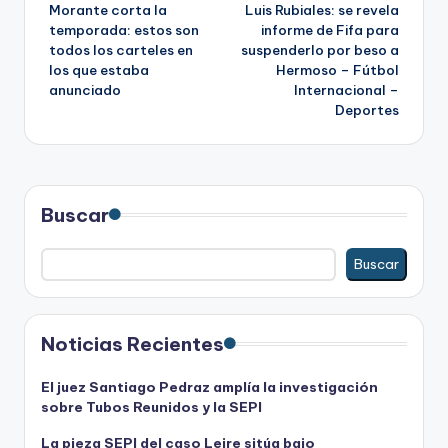
Morante corta la
Luis Rubiales: se revela
de
temporada: estos son
informe de Fifa para
todos los carteles en
suspenderlo por beso a
entradas
los que estaba
Hermoso – Fútbol
anunciado
Internacional –
Deportes
Buscar
Buscar
Noticias Recientes
El juez Santiago Pedraz amplía la investigación
sobre Tubos Reunidos y la SEPI
La pieza SEPI del caso Leire sitúa bajo