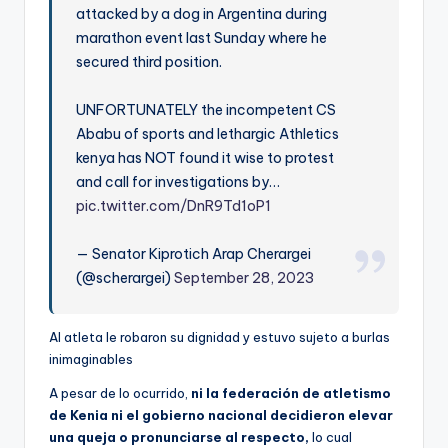
attacked by a dog in Argentina during
marathon event last Sunday where he
secured third position.
UNFORTUNATELY the incompetent CS
Ababu of sports and lethargic Athletics
kenya has NOT found it wise to protest
and call for investigations by…
pic.twitter.com/DnR9Td1oP1
— Senator Kiprotich Arap Cherargei
(@scherargei)
September 28, 2023
Al atleta le robaron su dignidad y estuvo sujeto a burlas
inimaginables
A pesar de lo ocurrido,
ni la federación de atletismo
de Kenia ni el gobierno nacional decidieron elevar
una queja o pronunciarse al respecto,
lo cual