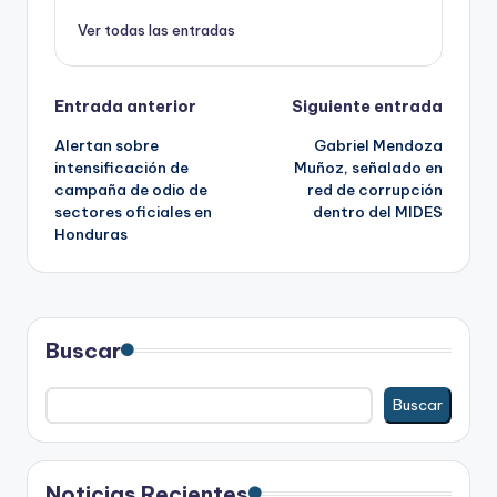
Ver todas las entradas
Navegación
Entrada anterior
Siguiente entrada
Alertan sobre
Gabriel Mendoza
de
intensificación de
Muñoz, señalado en
campaña de odio de
red de corrupción
entradas
sectores oficiales en
dentro del MIDES
Honduras
Buscar
Buscar
Noticias Recientes