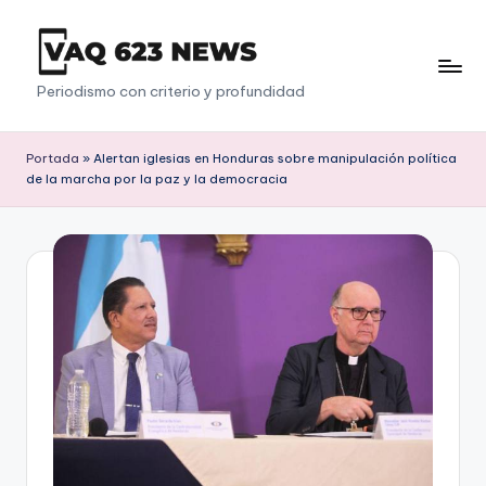
Saltar
al
V
Periodismo con criterio y profundidad
contenido
a
q
Portada
»
Alertan iglesias en Honduras sobre manipulación política
de la marcha por la paz y la democracia
6
2
3